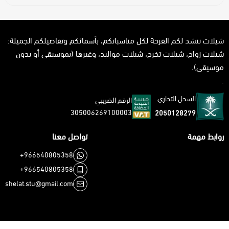
شيلات ننشد لكم الفرحة لكل مناسباتكم، بأسمائكم وتفاصيلكم الجميلة:
شيلات زواج، شيلات تخرج، شيلات مواليد، وغيرها (بموسيقى أو بدون
موسيقى).
.
السجل التجاري
الرقم الضريبي
305006269100003
2050128279
روابط مهمة
تواصل معنا
+966540805358
+966540805358
shelat.stu@gmail.com