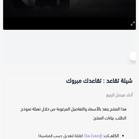
شيلات تقاعد
محمد بن غرمان
كتابة وإلقاء قصيدة
تلحين قصيدة
شيلات ترحيبية
متعب بن دخنة
زايد بن سابر
شيلات آخرى
مونتاج فيديو
أحمد العبدلي
تصميم بطاقة دعوة - تهنئة
خالد السنحاني
شيلة تقاعد : تقاعدك مبروك
منصور الوايلي
أداء: فيصل الربيع
سالم السريعي
هذا المنتج ينفذ بالأسماء والتفاصيل المرغوبة من خلال تعبئة نموذج
الطلب، بيانات المنتج:
فيصل الربيّع
الكلمـــات:
(إضغط هنا)
(قابلة لتعديل حسب المناسبة)