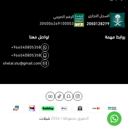
.
السجل التجاري
الرقم الضريبي
305006269100003
2050128279
روابط مهمة
تواصل معنا
+966540805358
+966540805358
shelat.stu@gmail.com
الحقوق محفوظة | 2026
شيلات