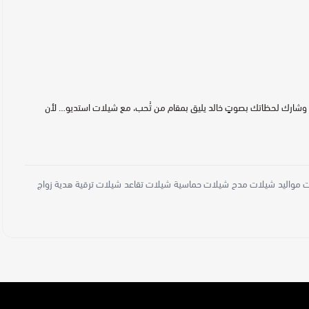
اء، وشارك لحظاتك بصوتٍ خالد يليق بمقام من تُحب، مع شيلات استديو… لأن
 مواليد
شيلات مدح
شيلات حماسية
شيلات تقاعد
شيلات ترقية
هدية زواج