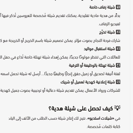
1️⃣
شيلة زفاف خاصة
بدلًا من هدية مادية تقليدية، يمكنك تقديم شيلة مُخصصة للعروسين تُذكر فيها 
لفيديو الزفاف.
2️⃣
شيلة تخرّج
شارك فرحة النجاح بصوت مؤثر. يمكن تصميم شيلة باسم الخريج أو الخريجة مع كل
3️⃣
شيلة استقبال مواليد
للعائلات التي تنتظر مولودًا جديدًا، يمكن إهداء شيلة تهنئة خاصة تُذاع في حفل ا
4️⃣
شيلة تهنئة بالوظيفة أو الترقية
لفتة أنيقة لصديق أو زميل حقق إنجازًا وظيفيًا جديدًا… أرسل له شيلة تحمل اسمه
5️⃣
شيلة
إعلانية كهدية لعميل أو شريك
للشركات ورواد الأعمال، يمكن تقديم شيلة دعائية أو ترحيبية بصوت جميل كهدية 
💡 كيف تحصل على شيلة هدية؟
في
«شيلات استديو»
، نتيح لك إنتاج شيلة حسب الطلب من الألف إلى الياء:
كتابة كلمات مُخصصة.