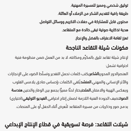
توثيق شخصي ومميز للمسيرة المهنية.
طريقة راقية لتقديم الشكر من الزملاء أو العائلة.
محتوى قابل للمشاركة في حفلات التكريم ووسائل التواصل.
هدية تذكارية صوتية تبقى خالدة مع المتقاعد.
تعزز ثقافة الاعتراف بالفضل والإنجاز.
مكونات شيلة التقاعد الناجحة
لإنتاج شيلة تقاعد تليق بالمكرَّم ومكانته، لا بد من العمل ضمن منظومة فنية
احترافية تشمل:
العنصرالدور المحوري
الشاعر
يكتب كلمات تحمل التقدير وتسلّط الضوء على الإنجازات
والأثر الإنساني والمهني.
المنشد
يُلقي الكلمات بإحساس صادق يلامس القلوب
ويعكس الهيبة والامتنان.
الملحن
يختار لحنًا مميزًا يجمع بين الوقار والحنين.
هندسة
الصوت
تضيف الجودة الفنية اللازمة لضمان إنتاج احترافي.
الفيديو التوثيقي
(اختياري)
يدمج صور وذكريات من مسيرة المتقاعد لتُعرض أثناء الحفل أو على المنصات.
شيلات التقاعد: فرصة تسويقية في قطاع الإنتاج الإبداعي