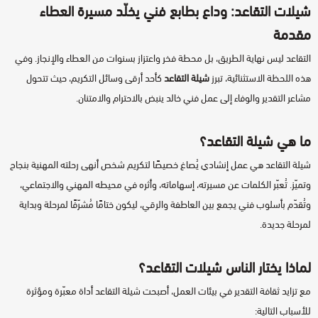
شيلات تقاعد
محمد بن غرمان
كتابة وإلقاء قصيدة
شيلات التقاعد
: وداع بطابع فني يخلّد مسيرة العطاء
مقدمة
تلحين قصيدة
شيلات ترحيبية
متعب بن دخنة
التقاعد ليس نهاية الطريق، بل محطة فخر واعتزاز بسنوات من العطاء والإنجاز. وفي
هذه اللحظة الاستثنائية، تبرز
شيلة التقاعد
كأحد أرقى وسائل التكريم، حيث تتحول
زايد بن سابر
شيلات آخرى
مونتاج فيديو
مشاعر التقدير والوفاء إلى عمل فني خالد ينبض بالاحترام والامتنان.
أحمد العبدلي
تصميم بطاقة دعوة - تهنئة
ما هي شيلة التقاعد؟
شيلة التقاعد هي عمل إنشادي يُصاغ خصيصًا لتكريم شخص أنهى رحلته المهنية بنجاح
خالد السنحاني
وتميّز. تُعبّر الكلمات عن مسيرته، إسهاماته، وأثره في محيطه المهني والاجتماعي،
وتُقدّم بأسلوب فني يجمع بين العاطفة والرقي، ليكون ختامًا مُشرّفًا لمرحلة وبداية
منصور الوايلي
لمرحلة جديدة.
سالم السريعي
لماذا يختار الناس شيلات التقاعد؟
فيصل الربيّع
مع تزايد ثقافة التقدير في بيئات العمل، أصبحت شيلة التقاعد أداة معبّرة ومؤثرة
للأسباب التالية: