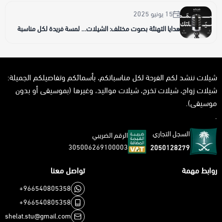
15 يونيو 2025
هدايا التهنئة بصوت مختلف: الشيلات… لمسة فريدة لكل مناسبة
شيلات ننشد لكم الفرحة لكل مناسباتكم، بأسمائكم وتفاصيلكم الجميلة:
شيلات زواج، شيلات تخرج، شيلات مواليد، وغيرها (بموسيقى أو بدون
موسيقى).
.
السجل التجاري
الرقم الضريبي
305006269100003
2050128279
روابط مهمة
تواصل معنا
+966540805358
+966540805358
shelat.stu@gmail.com