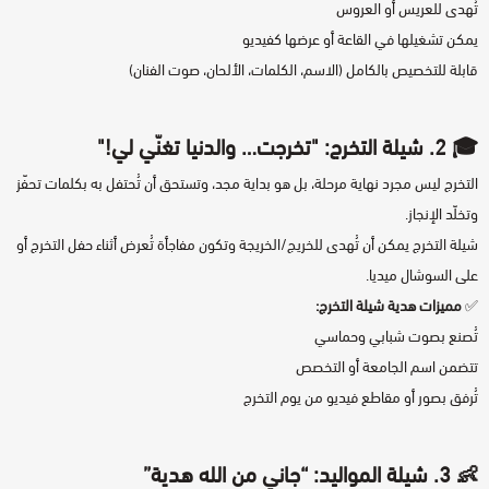
تُهدى للعريس أو العروس
يمكن تشغيلها في القاعة أو عرضها كفيديو
قابلة للتخصيص بالكامل (الاسم، الكلمات، الألحان، صوت الفنان)
🎓 2.
شيلة التخرج
: "تخرجت… والدنيا تغنّي لي!"
التخرج ليس مجرد نهاية مرحلة، بل هو بداية مجد، وتستحق أن تُحتفل به بكلمات تحفّز
وتخلّد الإنجاز.
شيلة التخرج يمكن أن تُهدى للخريج/الخريجة وتكون مفاجأة تُعرض أثناء حفل التخرج أو
على السوشال ميديا.
✅
مميزات هدية شيلة التخرج:
تُصنع بصوت شبابي وحماسي
تتضمن اسم الجامعة أو التخصص
تُرفق بصور أو مقاطع فيديو من يوم التخرج
👶 3.
شيلة المواليد
: “جاني من الله هدية”