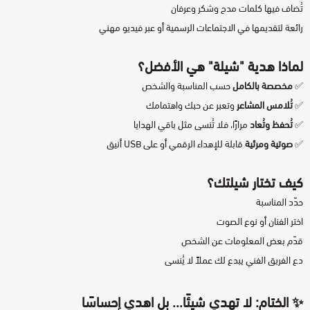
تُضاف فيها كلمات مدح وشكر وعرفان
رائعة لتقديمها في الاجتماعات الرسمية أو عبر فيديو مهني
لماذا هدية "
شيلة
" هي الأفضل؟
✅
مخصصة بالكامل
حسب المناسبة والشخص
✅
تُلامس المشاعر
وتعبر عن حبك واهتمامك
✅
تُحفظ وتُعاد
مرارًا، فلا تُنسى مثل باقي الهدايا
✅
صوتية ومرئية
قابلة للإهداء الرقمي أو على USB أنيق
كيف تختار شيلتك؟
حدّد المناسبة
اختر الفنان أو نوع الصوت
قدّم بعض المعلومات عن الشخص
دع الفريق الفني يبدع لك عملاً لا يُنسى
✨ الختام: لا تهدي شيئًا... بل
اهدي إحساسًا