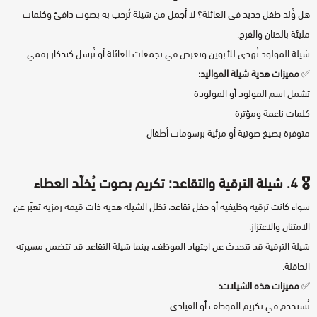
هل وُلد طفل جديد في العائلة؟ لا أجمل من شيلة تُرحب به بصوت دافئ وكلمات
مليئة بالحنان والفرح.
شيلة المولود تُهدى للأبوين وتعرض في تجمعات العائلة أو تُرسل كتذكار رقمي.
✅
مميزات هدية شيلة المواليد:
تشمل اسم المولود أو المولودة
كلمات ناعمة ومؤثرة
متوفرة بصيغ صوتية أو مرئية برسومات أطفال
🎖️ 4.
شيلة الترقية
و
التقاعد
: تكريم بصوت يُخلّد العطاء
سواء كانت ترقية وظيفية أو حفل تقاعد، تظل الشيلة هدية ذات قيمة رمزية تعبّر عن
الامتنان والاعتزاز.
شيلة الترقية قد تتحدث عن اجتهاد الموظف، بينما شيلة التقاعد قد تتضمن مسيرته
الحافلة.
✅
مميزات هذه الشيلات:
تُستخدم في تكريم الموظف أو القيادي