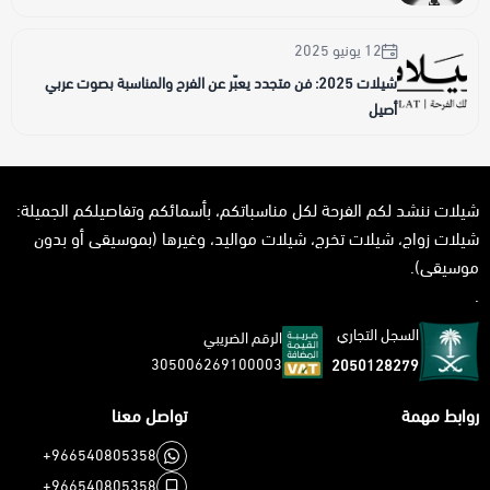
12 يونيو 2025
شيلات 2025: فن متجدد يعبّر عن الفرح والمناسبة بصوت عربي
أصيل
شيلات ننشد لكم الفرحة لكل مناسباتكم، بأسمائكم وتفاصيلكم الجميلة:
شيلات زواج، شيلات تخرج، شيلات مواليد، وغيرها (بموسيقى أو بدون
موسيقى).
.
السجل التجاري
الرقم الضريبي
305006269100003
2050128279
روابط مهمة
تواصل معنا
+966540805358
+966540805358