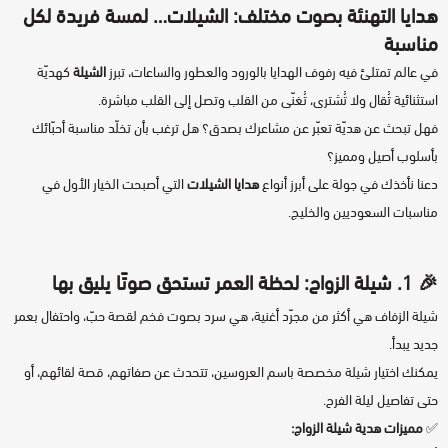
شيلات تقاعد
محمد بن غرمان
كتابة وإلقاء قصيدة
هدايا التهنئة بصوت مختلف:
ال
شيلات
… لمسة فريدة لكل
مناسبة
تلحين قصيدة
شيلات ترحيبية
متعب بن دخنة
في عالم تمتلئ فيه رفوف الهدايا بالورود والعطور والساعات، تبرز
الشيلة
كهديّة
استثنائية تُقال ولا تُشترى، تُغنّى من القلب وتصل إلى القلب مباشرة.
زايد بن سابر
شيلات آخرى
مونتاج فيديو
فهل تبحث عن هديّة تعبّر عن مشاعرك بصدق؟ هل ترغب بأن تخلّد مناسبة أحبّائك
بأسلوب أصيل ومميز؟
أحمد العبدلي
تصميم بطاقة دعوة - تهنئة
دعنا نأخذك في جولة على أبرز أنواع
هدايا الشيلات
التي أصبحت الخيار الأول في
مناسبات السعوديين والخليج.
خالد السنحاني
🎉 1.
شيلة الزواج
: لحظة العمر تستحق صوتًا يليق بها
منصور الوايلي
شيلة الزفاف هي أكثر من مجرّد أغنية، هي سرد بصوت فخم لقصة حبّ، واحتفال بعمر
جديد يبدأ.
سالم السريعي
يمكنك اختيار شيلة مخصصة باسم العروسين، تتحدث عن صفاتهم، قصة لقائهم، أو
حتى تفاصيل ليلة الفرح.
فيصل الربيّع
✅
مميزات هدية شيلة الزواج: