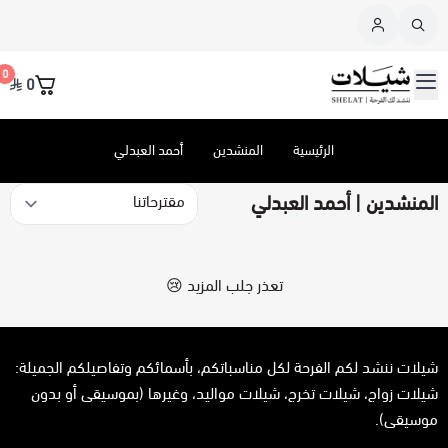
القائمة الرئيسية
0
0
شيلات
منتجات معروضة
الرئيسية
المنشدين
أحمد العبدلي
طلب جديد
عرض الكل
المنشدين | أحمد العبدلي
إستفسر عن
عرض الكل
شيلات زواج
المنشدين
عرض الكل
شيلات تخرج
تنفيذ شيلة - جديدة
تعذر جلب المزيد 😢
عرض الكل
إلقاء قصيدة
شيلات مواليد
منتج بتعديلات إضافية
شيلات ننشد لكم الفرحة لكل مناسباتكم، بأسمائكم وتفاصيلكم الجميلة:
شيلات زواج، شيلات تخرج، شيلات مواليد، وغيرها (بموسيقى أو بدون
طلب خاص
شيلات ترقية
كتابة قصيدة
عبدالله المخلص
موسيقى).
.