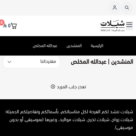
القائمة الرئيسية
0
0
شيلات
منتجات معروضة
الرئيسية
المنشدين
عبدالله المخلص
طلب جديد
عرض الكل
المنشدين | عبدالله المخلص
إستفسر عن
عرض الكل
شيلات زواج
المنشدين
عرض الكل
شيلات تخرج
تنفيذ شيلة - جديدة
تعذر جلب المزيد 😢
عرض الكل
إلقاء قصيدة
شيلات مواليد
منتج بتعديلات إضافية
شيلات ننشد لكم الفرحة لكل مناسباتكم، بأسمائكم وتفاصيلكم الجميلة:
شيلات زواج، شيلات تخرج، شيلات مواليد، وغيرها (بموسيقى أو بدون
طلب خاص
شيلات ترقية
كتابة قصيدة
عبدالله المخلص
موسيقى).
.