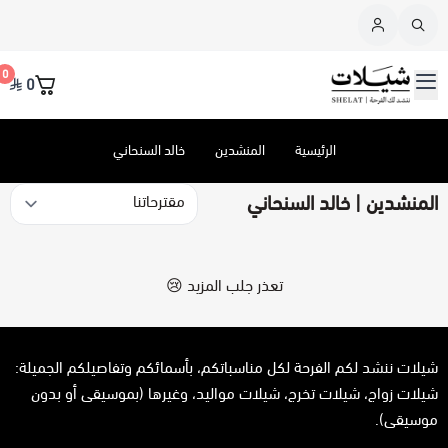
القائمة الرئيسية
0
0
شيلات
منتجات معروضة
الرئيسية
المنشدين
خالد السنحاني
طلب جديد
عرض الكل
المنشدين | خالد السنحاني
إستفسر عن
عرض الكل
شيلات زواج
المنشدين
عرض الكل
شيلات تخرج
تنفيذ شيلة - جديدة
تعذر جلب المزيد 😢
عرض الكل
إلقاء قصيدة
شيلات مواليد
منتج بتعديلات إضافية
شيلات ننشد لكم الفرحة لكل مناسباتكم، بأسمائكم وتفاصيلكم الجميلة:
شيلات زواج، شيلات تخرج، شيلات مواليد، وغيرها (بموسيقى أو بدون
طلب خاص
شيلات ترقية
كتابة قصيدة
عبدالله المخلص
موسيقى).
.