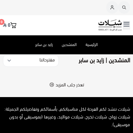
القائمة الرئيسية
0
0
شيلات
منتجات معروضة
الرئيسية
المنشدين
زايد بن سابر
طلب جديد
عرض الكل
المنشدين | زايد بن سابر
إستفسر عن
عرض الكل
شيلات زواج
المنشدين
عرض الكل
شيلات تخرج
تنفيذ شيلة - جديدة
تعذر جلب المزيد 😢
عرض الكل
إلقاء قصيدة
شيلات مواليد
منتج بتعديلات إضافية
شيلات ننشد لكم الفرحة لكل مناسباتكم، بأسمائكم وتفاصيلكم الجميلة:
شيلات زواج، شيلات تخرج، شيلات مواليد، وغيرها (بموسيقى أو بدون
طلب خاص
شيلات ترقية
كتابة قصيدة
عبدالله المخلص
موسيقى).
.