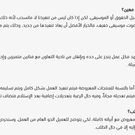
معين؟
شيل الحقوق أو الموسيقى، لكن إذا كان ليس من تنفيذنا لا مانسحب لأنه ذلك
وت موسيقى خفيف، فالخيار الأفضل أن يعاد تنفيذها من جديد، وذلك يتم
د فكل عمل ينجز على حده وبإتقان من ناحية التعاون مع فنانين متميزين وإح
يلة.
 أما بالنسبة للمنتجات المعروضة فيتم تنفيذ العمل بشكل كامل ويتم تسليمه 
يتم تعديله مجاناً، وفيه حال الرغبة بتعديلات إضافية بعد الإستلام فتضاف ت
لب؟
عروض مع أبياته كاملة، لكي يتوضح للعميل الجو العام من العمل، وسنحرص 
ليه إلا في حال الطلب.