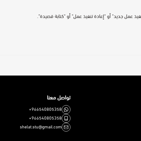
 عمل جديد" أو "إعادة تنفيذ عمل" أو "كتابة قصيدة".
تواصل معنا
+966540805358
+966540805358
shelat.stu@gmail.com