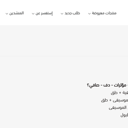
منتجات معروضة
طلب جديد
إستفسر عن
المنشدين
شيلات زواج
تنفيذ شيلة - جديدة
منتج بتعديلات إضافية
عبدالله المخل
شيلات تخرج
إلقاء قصيدة
طلب خاص
محمد بن غرمان
شيلات مواليد
كتابة قصيدة
متعب بن دخنة
شيلات ترقية
كتابة وإلقاء قصيدة
زايد بن سابر
شيلات تقاعد
تلحين قصيدة
أحمد العبدلي
شيلات ترحيبية
مونتاج فيديو
خالد السنحاني
- مؤثرات - دف - صافي؟
شيلات آخرى
تصميم بطاقة دعوة - تهنئة
منصور الوايلي
قية + طق
الموسيقى + طق
سالم السريعي
 الموسيقى
فيصل الربيّع
بول