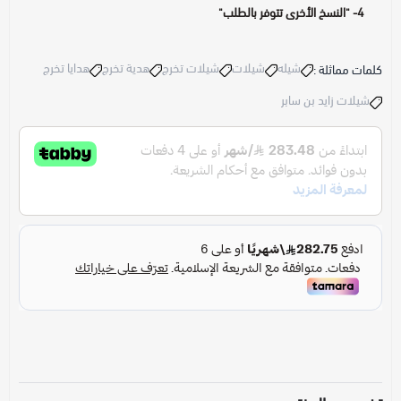
4- "النسخ الأخرى تتوفر بالطلب"
شيله
شيلات
شيلات تخرج
هدية تخرج
هدايا تخرج
كلمات مماثلة :
شيلات زايد بن سابر
تخصيص المنتج