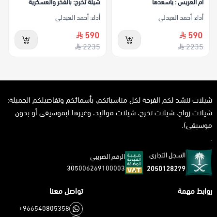
أداء: أحمد العبدلي
أداء: أحمد العبدلي
590
590
2235
2235
شيلات ننشد لكم الفرحة لكل مناسباتكم، بأسمائكم وتفاصيلكم الجميلة:
شيلات زواج، شيلات تخرج، شيلات مواليد، وغيرها (بموسيقى أو بدون
موسيقى).
.
السجل التجاري
الرقم الضريبي
305006269100003
2050128279
روابط مهمة
تواصل معنا
+966540805358
+966540805358