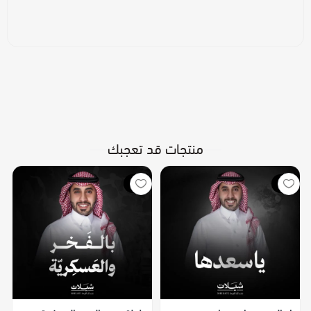
منتجات قد تعجبك
جديد
جديد
ام العريس : ياسعدها
شيلة تخرج: بالفخر والعسكرية