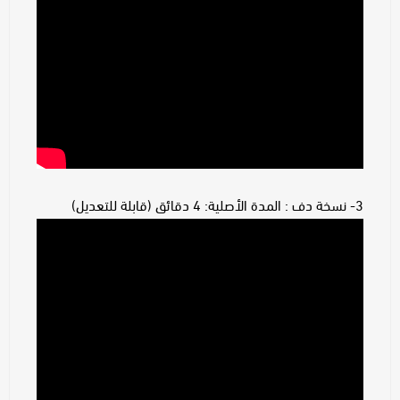
3- نسخة دف : المدة الأصلية: 4 دقائق (قابلة للتعديل)