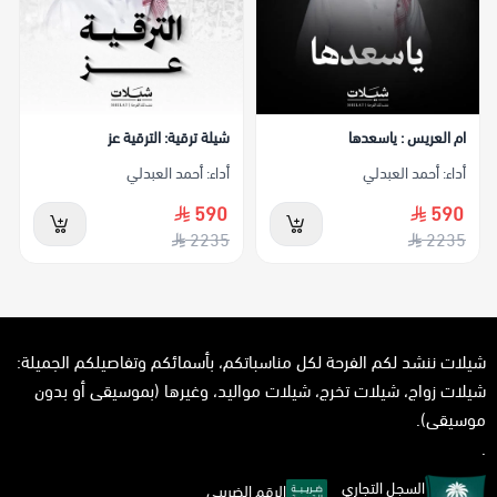
ام العريس : ياسعدها
شيلة ترقية: الترقية عز
أداء: أحمد العبدلي
أداء: أحمد العبدلي
590
590
2235
2235
شيلات ننشد لكم الفرحة لكل مناسباتكم، بأسمائكم وتفاصيلكم الجميلة:
شيلات زواج، شيلات تخرج، شيلات مواليد، وغيرها (بموسيقى أو بدون
موسيقى).
.
السجل التجاري
الرقم الضريبي