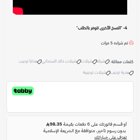
4-
"النسخ الأخرى تتوفر بالطلب"
تم شراءه
5
مرات
شيله
شيلات
شيلات خالد السنحاني
هدايا ترحيب
كلمات مماثلة :
هدية ترحيب
شيلات ترحيبية