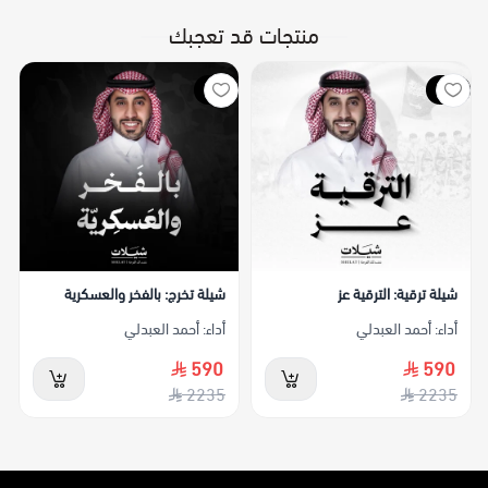
منتجات قد تعجبك
جديد
جديد
شيلة ترقية: الترقية عز
شيلة تخرج: بالفخر والعسكرية
أداء: أحمد العبدلي
أداء: أحمد العبدلي
590
590
2235
2235