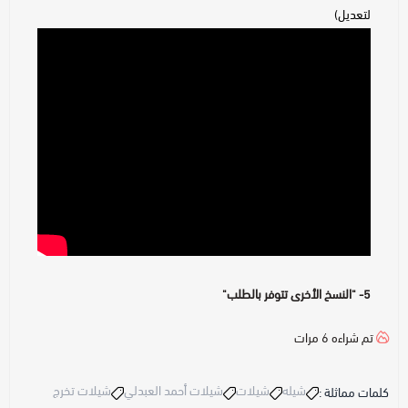
لتعديل)
5- "النسخ الأخرى تتوفر بالطلب"
تم شراءه
6
مرات
شيله
شيلات
شيلات أحمد العبدلي
شيلات تخرج
كلمات مماثلة :