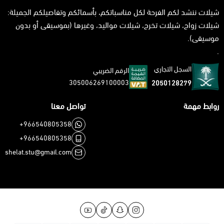
شيلات ننشد لكم الفرحة لكل مناسباتكم، بأسمائكم وتفاصيلكم الجميلة:
شيلات زواج، شيلات تخرج، شيلات مواليد، وغيرها (بموسيقى أو بدون
موسيقى).
.
السجل التجاري
الرقم الضريبي
305006269100003
2050128279
روابط مهمة
تواصل معنا
+966540805358
+966540805358
shelat.stu@gmail.com